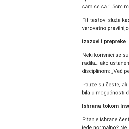
sam se sa 1.5cm m
Fit testovi služe k
verovatno pravilnij
Izazovi i prepreke
Neki korisnici se s
radila... ako ustan
disciplinom:
Već pe
Pauze su česte, ali
bila u mogućnosti d
Ishrana tokom Ins
Pitanje ishrane čes
jede normalno? Ne