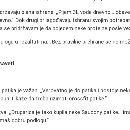
idržavaju plana ishrane:
Pijem 3L vode dnevno... obave
nevno.
Dok drugi prilagođavaju ishranu svojim potreb
ga se pridržavam je da pojedem neke proteine posle vež
u ulogu u rezultatima:
Bez pravilne prehrane se ne može
saveti
 patika je važan:
Verovatno je do patika i postoje neke
aun T kaže da treba uzimati crossfit patike.
tva:
Drugarica je tako kupila neke Saucony patike... 
imaš dobru podlogu.