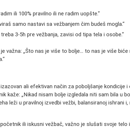
adim ili 100% pravilno ili ne radim uopšte.
viraš samo nastavi sa vežbanjem čim budeš mogla.
treba 3-5h pre vežbanja, zavisi od tipa tela i osobe.
 je važna:
Što nas je više to bolje... to nas je više biće
a.
izazovan ali efektivan način za poboljšanje kondicije i 
nik kaže:
Nikad nisam bolje izgledala niti sam bila u b
ha leži u pravilnoj izvedbi vežbi, balansiranoj ishrani i, 
 početnik ili iskusni vežbač, važno je slušati svoje telo