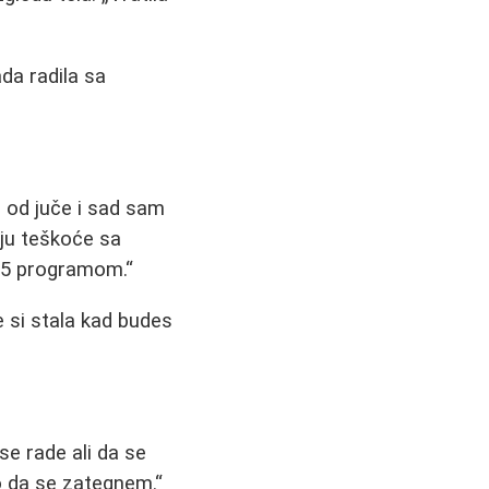
a radila sa
 od juče i sad sam
ju teškoće sa
T25 programom.
e si stala kad budes
e rade ali da se
 da se zategnem.