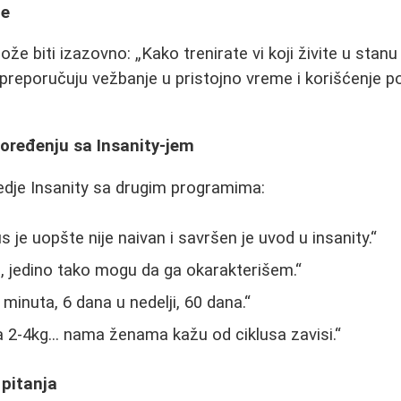
je
ože biti izazovno:
Kako trenirate vi koji živite u stan
 preporučuju vežbanje u pristojno vreme i korišćenje p
poređenju sa Insanity-jem
edje Insanity sa drugim programima:
 je uopšte nije naivan i savršen je uvod u insanity.
, jedino tako mogu da ga okarakterišem.
 minuta, 6 dana u nedelji, 60 dana.
 2-4kg... nama ženama kažu od ciklusa zavisi.
 pitanja