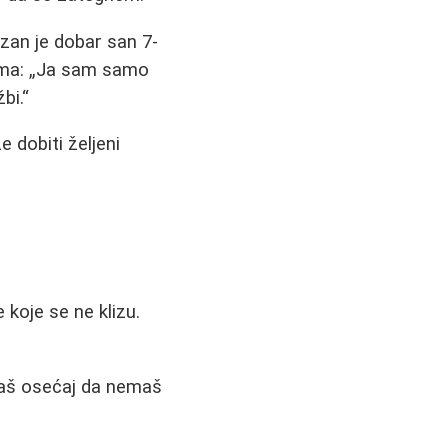
zan je dobar san 7-
ama:
Ja sam samo
bi.
 dobiti željeni
 koje se ne klizu.
imaš osećaj da nemaš