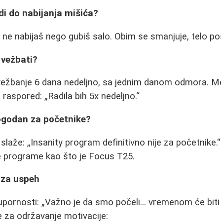
odi do nabijanja mišića?
 ne nabijaš nego gubiš salo. Obim se smanjuje, telo po
 vežbati?
ežbanje 6 dana nedeljno, sa jednim danom odmora. Me
u raspored:
Radila bih 5x nedeljno.
pogodan za početnike?
 slaže:
Insanity program definitivno nije za početnike.
ije programe kao što je Focus T25.
i za uspeh
 upornosti:
Važno je da smo počeli... vremenom će biti 
e za održavanje motivacije: