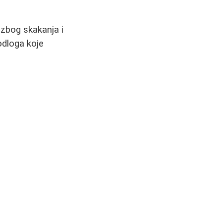
u zbog skakanja i
odloga koje