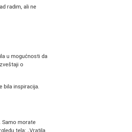
ad radim, ali ne
ila u mogućnosti da
zveštaji o
bila inspiracija.
i. Samo morate
zgledu tela:
Vratila