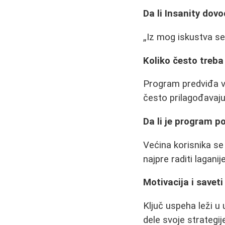
Da li Insanity dov
Iz mog iskustva se
Koliko često treba
Program predviđa v
često prilagođavaj
Da li je program 
Većina korisnika se
najpre raditi lagan
Motivacija i savet
Ključ uspeha leži u
dele svoje strategij