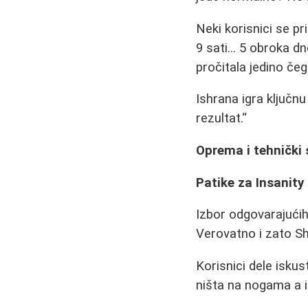
Neki korisnici se pr
9 sati... 5 obroka d
pročitala jedino če
Ishrana igra ključn
rezultat.
Oprema i tehnički 
Patike za Insanity
Izbor odgovarajućih
Verovatno i zato Sh
Korisnici dele iskus
ništa na nogama a 