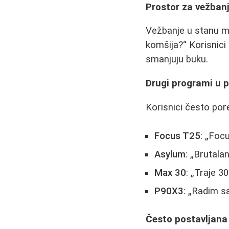
Prostor za vežban
Vežbanje u stanu m
komšija?
Korisnici
smanjuju buku.
Drugi programi u 
Korisnici često por
Focus T25
:
Focus
Asylum
:
Brutalan
Max 30
:
Traje 30
P90X3
:
Radim sa
Često postavljana