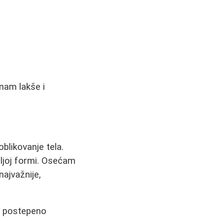
 nam lakše i
oblikovanje tela.
oljoj formi. Osećam
najvažnije,
 i postepeno