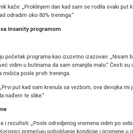
nik kaže:
Proklinjem dan kad sam se rodila svaki put k
sad odradim oko 80% treninga.
a sa Insanity programom
a
uju početak programa kao izuzetno izazovan:
Nisam b
već vidim u butinama da sam smanjila malo.
Česti su i
 mišića posle prvih treninga.
Prvi put kad sam krenula sa vezbom, ova devojka mi je 
a nađem te slike.
eme
 i rezultati:
Posle odredjenog vremena vidim po seb
orisnici primećuju poboljšanje kondicije i promene u i