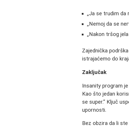
Ja se trudim da r
Nemoj da se ner
Nakon tršog jela 
Zajednička podrška
istrajaćemo do kraj
Zaključak
Insanity program je 
Kao što jedan koris
se super.
Ključ uspe
upornosti.
Bez obzira da li ste