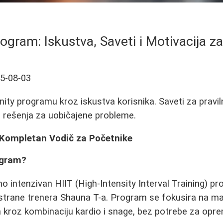
rogram: Iskustva, Saveti i Motivacija z
5-08-03
nity programu kroz iskustva korisnika. Saveti za pravi
 i rešenja za uobičajene probleme.
 Kompletan Vodič za Početnike
ogram?
o intenzivan HIIT (High-Intensity Interval Training) pr
d strane trenera Shauna T-a. Program se fokusira na m
a kroz kombinaciju kardio i snage, bez potrebe za op