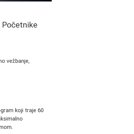
a Početnike
lno vežbanje,
ogram koji traje 60
aksimalno
remom.