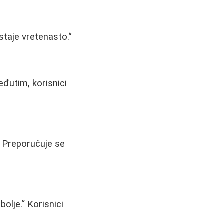
staje vretenasto.
đutim, korisnici
Preporučuje se
bolje.
Korisnici