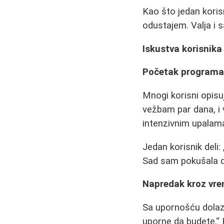
Kao što jedan koris
odustajem. Valja i 
Iskustva korisnik
Početak program
Mnogi korisni opis
vežbam par dana, i 
intenzivnim upalama
Jedan korisnik deli:
Sad sam pokušala d
Napredak kroz vr
Sa upornošću dolaze
uporne da budete.
K