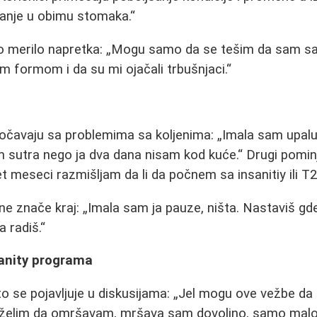
anje u obimu stomaka.
ao merilo napretka:
Mogu samo da se tešim da sam sad
om formom i da su mi ojačali trbušnjaci.
uočavaju sa problemima sa koljenima:
Imala sam upalu
em sutra nego ja dva dana nisam kod kuće.
Drugi pomin
t meseci razmišljam da li da počnem sa insanitiy ili 
 ne znače kraj:
Imala sam ja pauze, ništa. Nastaviš gd
a radiš.
anity programa
to se pojavljuje u diskusijama:
Jel mogu ove vežbe da s
 želim da omršavam, mršava sam dovoljno, samo malo