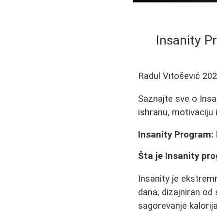
Insanity P
Radul Vitošević
202
Saznajte sve o Insa
ishranu, motivaciju
Insanity Program:
Šta je Insanity pr
Insanity je ekstremn
dana, dizajniran o
sagorevanje kalorij