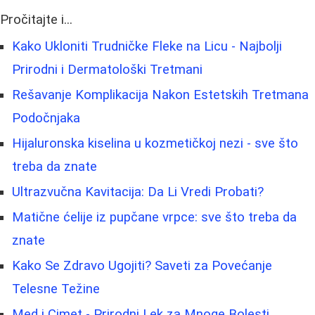
Pročitajte i...
Kako Ukloniti Trudničke Fleke na Licu - Najbolji
Prirodni i Dermatološki Tretmani
Rešavanje Komplikacija Nakon Estetskih Tretmana
Podočnjaka
Hijaluronska kiselina u kozmetičkoj nezi - sve što
treba da znate
Ultrazvučna Kavitacija: Da Li Vredi Probati?
Matične ćelije iz pupčane vrpce: sve što treba da
znate
Kako Se Zdravo Ugojiti? Saveti za Povećanje
Telesne Težine
Med i Cimet - Prirodni Lek za Mnoge Bolesti