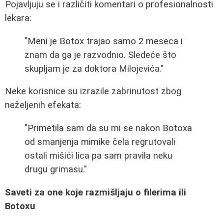
Pojavljuju se i različiti komentari o profesionalnosti
lekara:
"Meni je Botox trajao samo 2 meseca i
znam da ga je razvodnio. Sledeće što
skupljam je za doktora Milojevića."
Neke korisnice su izrazile zabrinutost zbog
neželjenih efekata:
"Primetila sam da su mi se nakon Botoxa
od smanjenja mimike čela regrutovali
ostali mišići lica pa sam pravila neku
drugu grimasu."
Saveti za one koje razmišljaju o filerima ili
Botoxu