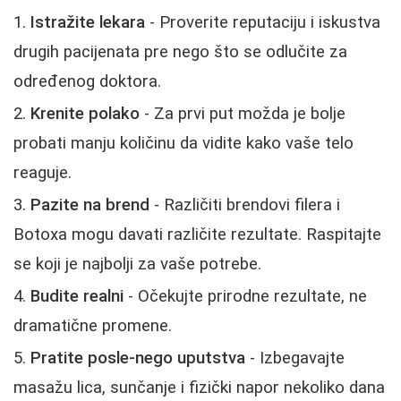
Istražite lekara
- Proverite reputaciju i iskustva
drugih pacijenata pre nego što se odlučite za
određenog doktora.
Krenite polako
- Za prvi put možda je bolje
probati manju količinu da vidite kako vaše telo
reaguje.
Pazite na brend
- Različiti brendovi filera i
Botoxa mogu davati različite rezultate. Raspitajte
se koji je najbolji za vaše potrebe.
Budite realni
- Očekujte prirodne rezultate, ne
dramatične promene.
Pratite posle-nego uputstva
- Izbegavajte
masažu lica, sunčanje i fizički napor nekoliko dana