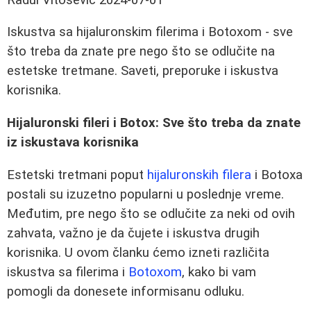
Iskustva sa hijaluronskim filerima i Botoxom - sve
što treba da znate pre nego što se odlučite na
estetske tretmane. Saveti, preporuke i iskustva
korisnika.
Hijaluronski fileri i Botox: Sve što treba da znate
iz iskustava korisnika
Estetski tretmani poput
hijaluronskih filera
i Botoxa
postali su izuzetno popularni u poslednje vreme.
Međutim, pre nego što se odlučite za neki od ovih
zahvata, važno je da čujete i iskustva drugih
korisnika. U ovom članku ćemo izneti različita
iskustva sa filerima i
Botoxom
, kako bi vam
pomogli da donesete informisanu odluku.