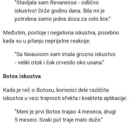
"Stavljala sam Revanesse - odlično
iskustvo! Drže godinu dana. Bila mi je
potrebna samo jedna doza za celo lice."
Međutim, postoje i negativna iskustva, posebno
kada su u pitanju neprijatne reakcije:
"Sa Neauviom sam imala grozno iskustvo
- veliki otok i čak crvenilo oko usana."
Botox iskustva
Kada je reč o Botoxu, korisnici dele različita
iskustva u vezi trajnosti efekta i kvaliteta aplikacije:
"Meni je prvi Botox trajao 4 meseca, drugi
5 meseci. Svaki put traje malo duže."