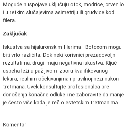
Moguće nuspojave uključuju otok, modrice, crvenilo
i u retkim slučajevima asimetriju ili grudvice kod
filera.
Zaključak
Iskustva sa hijaluronskim filerima i Botoxom mogu
biti vrlo različita. Dok neki korisnici prezadovoljni
rezultatima, drugi imaju negativna iskustva. Ključ
uspeha leži u pažljivom izboru kvalifikovanog
lekara, realnim očekivanjima i pravilnoj nezi nakon
tretmana. Uvek konsultujte profesionalca pre
donošenja konačne odluke i ne zaboravite da manje
je često više kada je reč o estetskim tretmanima.
Komentari