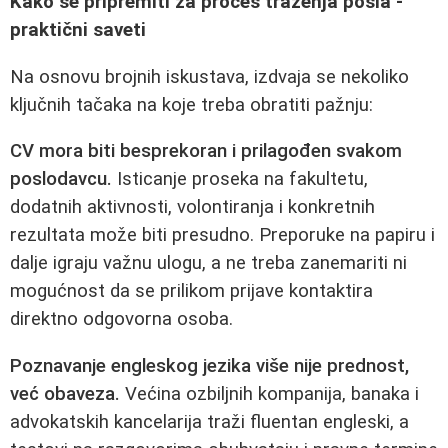
Kako se pripremiti za proces traženja posla -
praktični saveti
Na osnovu brojnih iskustava, izdvaja se nekoliko
ključnih tačaka na koje treba obratiti pažnju:
CV mora biti besprekoran i prilagođen svakom
poslodavcu.
Isticanje proseka na fakultetu,
dodatnih aktivnosti, volontiranja i konkretnih
rezultata može biti presudno. Preporuke na papiru i
dalje igraju važnu ulogu, a ne treba zanemariti ni
mogućnost da se prilikom prijave kontaktira
direktno odgovorna osoba.
Poznavanje engleskog jezika više nije prednost,
već obaveza.
Većina ozbiljnih kompanija, banaka i
advokatskih kancelarija traži fluentan engleski, a