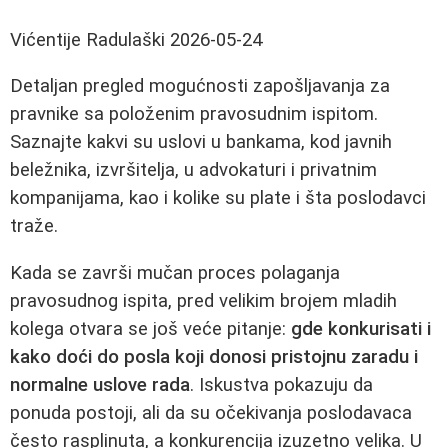
Vićentije Radulaški
2026-05-24
Detaljan pregled mogućnosti zapošljavanja za
pravnike sa položenim pravosudnim ispitom.
Saznajte kakvi su uslovi u bankama, kod javnih
beležnika, izvršitelja, u advokaturi i privatnim
kompanijama, kao i kolike su plate i šta poslodavci
traže.
Kada se završi mučan proces polaganja
pravosudnog ispita, pred velikim brojem mladih
kolega otvara se još veće pitanje:
gde konkurisati i
kako doći do posla koji donosi pristojnu zaradu i
normalne uslove rada
. Iskustva pokazuju da
ponuda postoji, ali da su očekivanja poslodavaca
često rasplinuta, a konkurencija izuzetno velika. U