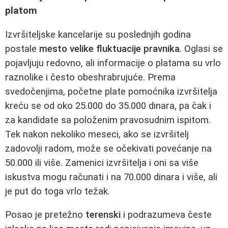
platom
Izvršiteljske kancelarije su poslednjih godina
postale
mesto velike fluktuacije pravnika
. Oglasi se
pojavljuju redovno, ali informacije o platama su vrlo
raznolike i često obeshrabrujuće. Prema
svedočenjima, početne plate pomoćnika izvršitelja
kreću se od oko 25.000 do 35.000 dinara, pa čak i
za kandidate sa položenim pravosudnim ispitom.
Tek nakon nekoliko meseci, ako se izvršitelj
zadovolji radom, može se očekivati povećanje na
50.000 ili više. Zamenici izvršitelja i oni sa više
iskustva mogu računati i na 70.000 dinara i više, ali
je put do toga vrlo težak.
Posao je pretežno
terenski
i podrazumeva česte