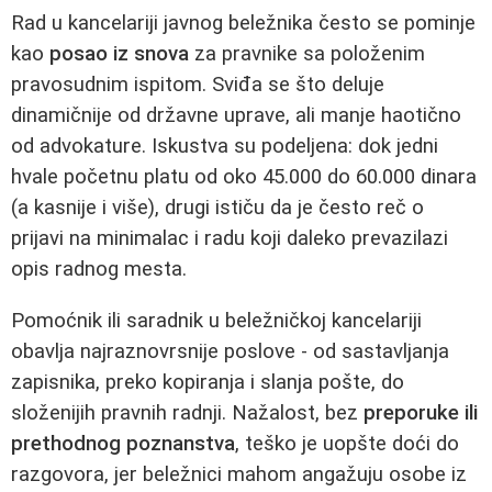
Rad u kancelariji javnog beležnika često se pominje
kao
posao iz snova
za pravnike sa položenim
pravosudnim ispitom. Sviđa se što deluje
dinamičnije od državne uprave, ali manje haotično
od advokature. Iskustva su podeljena: dok jedni
hvale početnu platu od oko 45.000 do 60.000 dinara
(a kasnije i više), drugi ističu da je često reč o
prijavi na minimalac i radu koji daleko prevazilazi
opis radnog mesta.
Pomoćnik ili saradnik u beležničkoj kancelariji
obavlja najraznovrsnije poslove - od sastavljanja
zapisnika, preko kopiranja i slanja pošte, do
složenijih pravnih radnji. Nažalost, bez
preporuke ili
prethodnog poznanstva
, teško je uopšte doći do
razgovora, jer beležnici mahom angažuju osobe iz