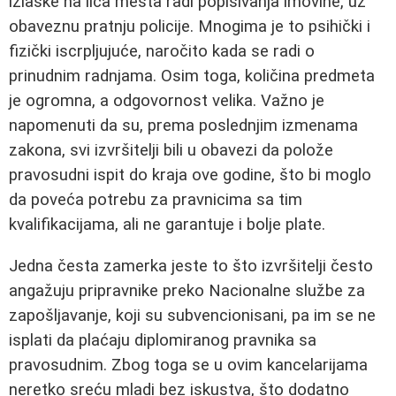
izlaske na lica mesta radi popisivanja imovine, uz
obaveznu pratnju policije. Mnogima je to psihički i
fizički iscrpljujuće, naročito kada se radi o
prinudnim radnjama. Osim toga, količina predmeta
je ogromna, a odgovornost velika. Važno je
napomenuti da su, prema poslednjim izmenama
zakona, svi izvršitelji bili u obavezi da polože
pravosudni ispit do kraja ove godine, što bi moglo
da poveća potrebu za pravnicima sa tim
kvalifikacijama, ali ne garantuje i bolje plate.
Jedna česta zamerka jeste to što izvršitelji često
angažuju pripravnike preko Nacionalne službe za
zapošljavanje, koji su subvencionisani, pa im se ne
isplati da plaćaju diplomiranog pravnika sa
pravosudnim. Zbog toga se u ovim kancelarijama
neretko sreću mladi bez iskustva, što dodatno