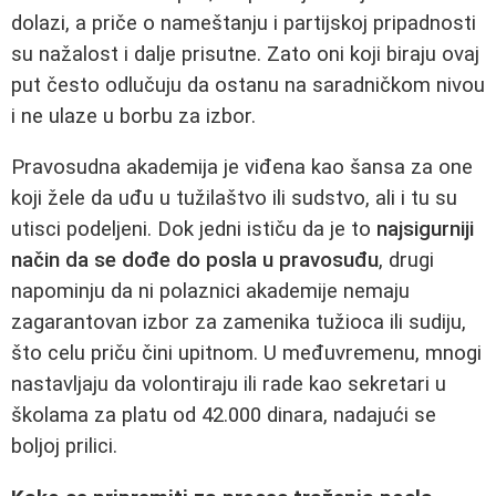
dolazi, a priče o nameštanju i partijskoj pripadnosti
su nažalost i dalje prisutne. Zato oni koji biraju ovaj
put često odlučuju da ostanu na saradničkom nivou
i ne ulaze u borbu za izbor.
Pravosudna akademija je viđena kao šansa za one
koji žele da uđu u tužilaštvo ili sudstvo, ali i tu su
utisci podeljeni. Dok jedni ističu da je to
najsigurniji
način da se dođe do posla u pravosuđu
, drugi
napominju da ni polaznici akademije nemaju
zagarantovan izbor za zamenika tužioca ili sudiju,
što celu priču čini upitnom. U međuvremenu, mnogi
nastavljaju da volontiraju ili rade kao sekretari u
školama za platu od 42.000 dinara, nadajući se
boljoj prilici.