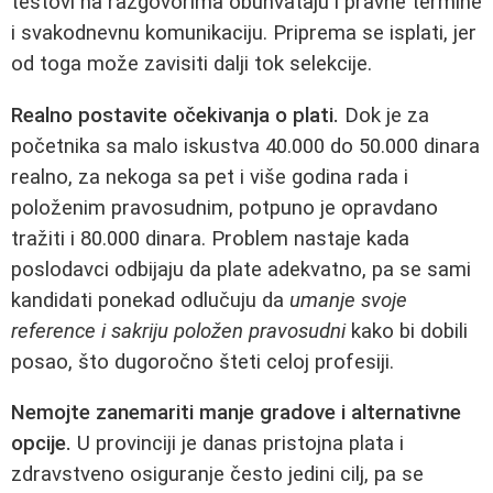
testovi na razgovorima obuhvataju i pravne termine
i svakodnevnu komunikaciju. Priprema se isplati, jer
od toga može zavisiti dalji tok selekcije.
Realno postavite očekivanja o plati.
Dok je za
početnika sa malo iskustva 40.000 do 50.000 dinara
realno, za nekoga sa pet i više godina rada i
položenim pravosudnim, potpuno je opravdano
tražiti i 80.000 dinara. Problem nastaje kada
poslodavci odbijaju da plate adekvatno, pa se sami
kandidati ponekad odlučuju da
umanje svoje
reference i sakriju položen pravosudni
kako bi dobili
posao, što dugoročno šteti celoj profesiji.
Nemojte zanemariti manje gradove i alternativne
opcije.
U provinciji je danas pristojna plata i
zdravstveno osiguranje često jedini cilj, pa se