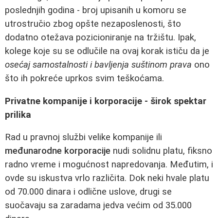
poslednjih godina - broj upisanih u komoru se
utrostručio zbog opšte nezaposlenosti, što
dodatno otežava pozicioniranje na tržištu. Ipak,
kolege koje su se odlučile na ovaj korak ističu da je
osećaj samostalnosti i bavljenja suštinom prava
ono
što ih pokreće uprkos svim teškoćama.
Privatne kompanije i korporacije - širok spektar
prilika
Rad u pravnoj službi velike kompanije ili
međunarodne korporacije
nudi solidnu platu, fiksno
radno vreme i mogućnost napredovanja. Međutim, i
ovde su iskustva vrlo različita. Dok neki hvale platu
od 70.000 dinara i odlične uslove, drugi se
suočavaju sa zaradama jedva većim od 35.000