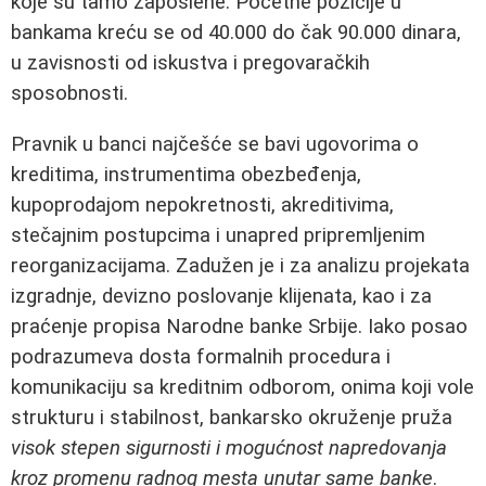
koje su tamo zaposlene. Početne pozicije u
bankama kreću se od 40.000 do čak 90.000 dinara,
u zavisnosti od iskustva i pregovaračkih
sposobnosti.
Pravnik u banci najčešće se bavi ugovorima o
kreditima, instrumentima obezbeđenja,
kupoprodajom nepokretnosti, akreditivima,
stečajnim postupcima i unapred pripremljenim
reorganizacijama. Zadužen je i za analizu projekata
izgradnje, devizno poslovanje klijenata, kao i za
praćenje propisa Narodne banke Srbije. Iako posao
podrazumeva dosta formalnih procedura i
komunikaciju sa kreditnim odborom, onima koji vole
strukturu i stabilnost, bankarsko okruženje pruža
visok stepen sigurnosti i mogućnost napredovanja
kroz promenu radnog mesta unutar same banke
.