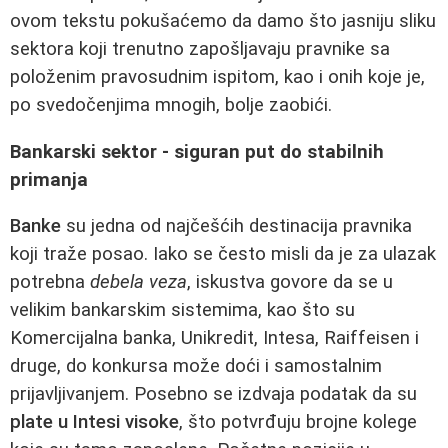
ovom tekstu pokušaćemo da damo što jasniju sliku
sektora koji trenutno zapošljavaju pravnike sa
položenim pravosudnim ispitom, kao i onih koje je,
po svedočenjima mnogih, bolje zaobići.
Bankarski sektor - siguran put do stabilnih
primanja
Banke
su jedna od najčešćih destinacija pravnika
koji traže posao. Iako se često misli da je za ulazak
potrebna
debela veza
, iskustva govore da se u
velikim bankarskim sistemima, kao što su
Komercijalna banka, Unikredit, Intesa, Raiffeisen i
druge, do konkursa može doći i samostalnim
prijavljivanjem. Posebno se izdvaja podatak da su
plate u Intesi visoke
, što potvrđuju brojne kolege