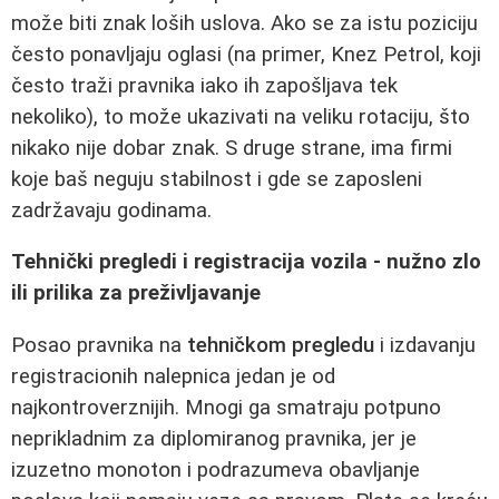
može biti znak loših uslova. Ako se za istu poziciju
često ponavljaju oglasi (na primer, Knez Petrol, koji
često traži pravnika iako ih zapošljava tek
nekoliko), to može ukazivati na veliku rotaciju, što
nikako nije dobar znak. S druge strane, ima firmi
koje baš neguju stabilnost i gde se zaposleni
zadržavaju godinama.
Tehnički pregledi i registracija vozila - nužno zlo
ili prilika za preživljavanje
Posao pravnika na
tehničkom pregledu
i izdavanju
registracionih nalepnica jedan je od
najkontroverznijih. Mnogi ga smatraju potpuno
neprikladnim za diplomiranog pravnika, jer je
izuzetno monoton i podrazumeva obavljanje