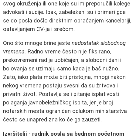
svog okruženja ili one koje su im preporučili kolege
advokati i sudije. Ipak, zabeleženi su i primeri gde
se do posla došlo direktnim obraćanjem kancelariji,
ostavljanjem CV-ja i srećom.
Ono što mnoge brine jeste
nedostatak slobodnog
vremena
. Radno vreme često nije fiksirano,
prekovremeni rad je uobičajen, a slobodni dani i
bolovanja se uzimaju samo kada je baš nužno.
Zato, iako plata može biti pristojna, mnogi nakon
nekog vremena postaju svesni da su žrtvovali
privatni život. Postavlja se i pitanje isplativosti
polaganja javnobeležničkog ispita, jer je broj
notarskih mesta ograničen odlukom ministarstva i
često se unapred zna ko će ga zauzeti.
Izvršitelji - rudnik posla sa bednom početnom