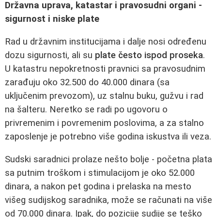
Državna uprava, katastar i pravosudni organi -
sigurnost i niske plate
Rad u državnim institucijama i dalje nosi određenu
dozu sigurnosti, ali su
plate često ispod proseka
.
U katastru nepokretnosti pravnici sa pravosudnim
zarađuju oko 32.500 do 40.000 dinara (sa
uključenim prevozom), uz stalnu buku, gužvu i rad
na šalteru. Neretko se radi po ugovoru o
privremenim i povremenim poslovima, a za stalno
zaposlenje je potrebno više godina iskustva ili veza.
Sudski saradnici prolaze nešto bolje - početna plata
sa putnim troškom i stimulacijom je oko 52.000
dinara, a nakon pet godina i prelaska na mesto
višeg sudijskog saradnika, može se računati na više
od 70.000 dinara. Ipak, do pozicije sudije se teško