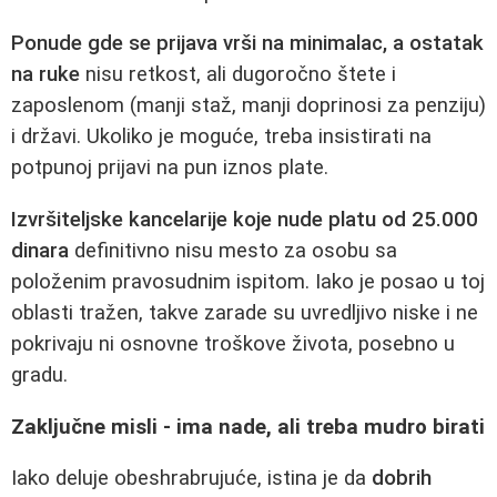
Ponude gde se prijava vrši na minimalac, a ostatak
na ruke
nisu retkost, ali dugoročno štete i
zaposlenom (manji staž, manji doprinosi za penziju)
i državi. Ukoliko je moguće, treba insistirati na
potpunoj prijavi na pun iznos plate.
Izvršiteljske kancelarije koje nude platu od 25.000
dinara
definitivno nisu mesto za osobu sa
položenim pravosudnim ispitom. Iako je posao u toj
oblasti tražen, takve zarade su uvredljivo niske i ne
pokrivaju ni osnovne troškove života, posebno u
gradu.
Zaključne misli - ima nade, ali treba mudro birati
Iako deluje obeshrabrujuće, istina je da
dobrih