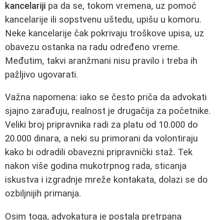
kancelariji
pa da se, tokom vremena, uz pomoć
kancelarije ili sopstvenu uštedu, upišu u komoru.
Neke kancelarije čak pokrivaju troškove upisa, uz
obavezu ostanka na radu određeno vreme.
Međutim, takvi aranžmani nisu pravilo i treba ih
pažljivo ugovarati.
Važna napomena: iako se često priča da advokati
sjajno zarađuju, realnost je drugačija za početnike.
Veliki broj pripravnika radi za platu od 10.000 do
20.000 dinara, a neki su primorani da volontiraju
kako bi odradili obavezni pripravnički staž. Tek
nakon više godina mukotrpnog rada, sticanja
iskustva i izgradnje mreže kontakata, dolazi se do
ozbiljnijih primanja.
Osim toga, advokatura je postala pretrpana