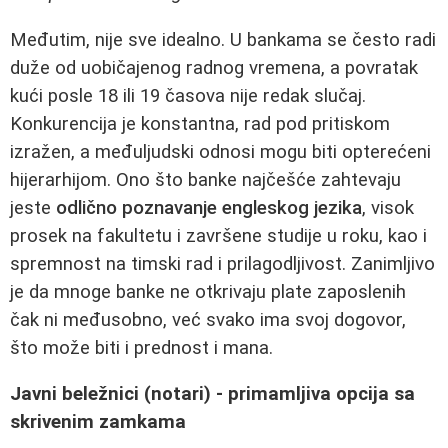
Međutim, nije sve idealno. U bankama se često radi
duže od uobičajenog radnog vremena, a povratak
kući posle 18 ili 19 časova nije redak slučaj.
Konkurencija je konstantna, rad pod pritiskom
izražen, a međuljudski odnosi mogu biti opterećeni
hijerarhijom. Ono što banke najčešće zahtevaju
jeste
odlično poznavanje engleskog jezika
, visok
prosek na fakultetu i završene studije u roku, kao i
spremnost na timski rad i prilagodljivost. Zanimljivo
je da mnoge banke ne otkrivaju plate zaposlenih
čak ni međusobno, već svako ima svoj dogovor,
što može biti i prednost i mana.
Javni beležnici (notari) - primamljiva opcija sa
skrivenim zamkama