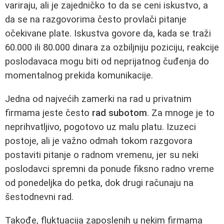
variraju, ali je zajedničko to da se ceni iskustvo, a
da se na razgovorima često provlači pitanje
očekivane plate. Iskustva govore da, kada se traži
60.000 ili 80.000 dinara za ozbiljniju poziciju, reakcije
poslodavaca mogu biti od neprijatnog čuđenja do
momentalnog prekida komunikacije.
Jedna od najvećih zamerki na rad u privatnim
firmama jeste često
rad subotom
. Za mnoge je to
neprihvatljivo, pogotovo uz malu platu. Izuzeci
postoje, ali je važno odmah tokom razgovora
postaviti pitanje o radnom vremenu, jer su neki
poslodavci spremni da ponude fiksno radno vreme
od ponedeljka do petka, dok drugi računaju na
šestodnevni rad.
Takođe, fluktuacija zaposlenih u nekim firmama