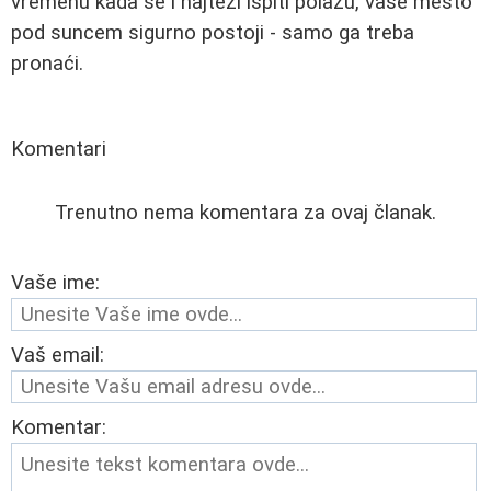
vremenu kada se i najteži ispiti polažu, vaše mesto
pod suncem sigurno postoji - samo ga treba
pronaći.
Komentari
Trenutno nema komentara za ovaj članak.
Vaše ime:
Vaš email:
Komentar: