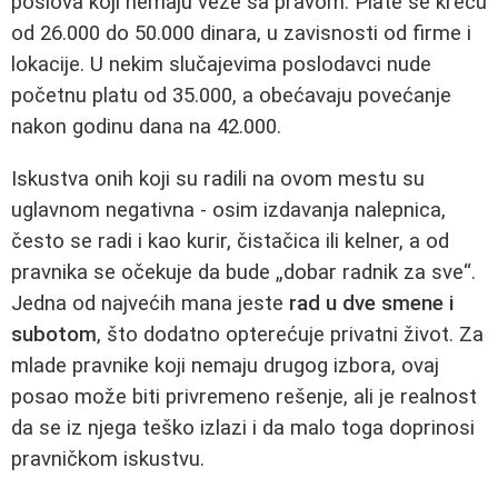
poslova koji nemaju veze sa pravom. Plate se kreću
od 26.000 do 50.000 dinara, u zavisnosti od firme i
lokacije. U nekim slučajevima poslodavci nude
početnu platu od 35.000, a obećavaju povećanje
nakon godinu dana na 42.000.
Iskustva onih koji su radili na ovom mestu su
uglavnom negativna - osim izdavanja nalepnica,
često se radi i kao kurir, čistačica ili kelner, a od
pravnika se očekuje da bude „dobar radnik za sve“.
Jedna od najvećih mana jeste
rad u dve smene i
subotom
, što dodatno opterećuje privatni život. Za
mlade pravnike koji nemaju drugog izbora, ovaj
posao može biti privremeno rešenje, ali je realnost
da se iz njega teško izlazi i da malo toga doprinosi
pravničkom iskustvu.