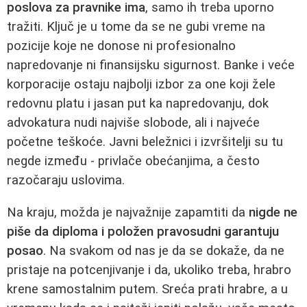
poslova za pravnike ima
, samo ih treba uporno
tražiti. Ključ je u tome da se ne gubi vreme na
pozicije koje ne donose ni profesionalno
napredovanje ni finansijsku sigurnost. Banke i veće
korporacije ostaju najbolji izbor za one koji žele
redovnu platu i jasan put ka napredovanju, dok
advokatura nudi najviše slobode, ali i najveće
početne teškoće. Javni beležnici i izvršitelji su tu
negde između - privlače obećanjima, a često
razočaraju uslovima.
Na kraju, možda je najvažnije zapamtiti da
nigde ne
piše da diploma i položen pravosudni garantuju
posao
. Na svakom od nas je da se dokaže, da ne
pristaje na potcenjivanje i da, ukoliko treba, hrabro
krene samostalnim putem. Sreća prati hrabre, a u