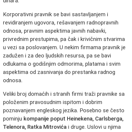
dinara.
Korporativni pravnik se bavi sastavljanjem i
revidiranjem ugovora, rešavanjem radnopravnih
odnosa, pravnim aspektima javnih nabavki,
privrednim prestupima, pa čak i krivičnim stvarima
u vezi sa poslovanjem. U nekim firmama pravnik je
zadužen i za deo ljudskih resursa, pa se bavi
odlukama o godišnjim odmorima, platama i svim
aspektima od zasnivanja do prestanka radnog
odnosa.
Veliki broj domaćih i stranih firmi traži pravnike sa
položenim pravosudnim ispitom i dobrim
poznavanjem engleskog jezika. Posebno se često
pominju
kompanije poput Heinekena, Carlsberga,
Telenora, Ratka Mitrovića
i druge. Uslovi u njima