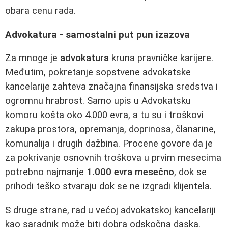
obara cenu rada.
Advokatura - samostalni put pun izazova
Za mnoge je
advokatura
kruna pravničke karijere.
Međutim, pokretanje sopstvene advokatske
kancelarije zahteva značajna finansijska sredstva i
ogromnu hrabrost. Samo upis u Advokatsku
komoru košta oko 4.000 evra, a tu su i troškovi
zakupa prostora, opremanja, doprinosa, članarine,
komunalija i drugih dažbina. Procene govore da je
za pokrivanje osnovnih troškova u prvim mesecima
potrebno najmanje
1.000 evra mesečno
, dok se
prihodi teško stvaraju dok se ne izgradi klijentela.
S druge strane, rad u većoj advokatskoj kancelariji
kao saradnik može biti dobra odskočna daska.