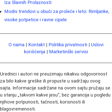
Iza Slavnih Prolaznosti
Modni trendovi u obući za proleće i leto: Rimljanke,
visoke potpetice i ravne cipele
O nama
|
Kontakt
|
Politika privatnosti
|
Uslovi
korišćenja
|
Marketinški servisi
Urednici i autori ne preuzimaju nikakvu odgovornost
za bilo kakve greške ili propuste u sadržaju ovog
sajta. Informacije sadržane na ovom sajtu pružaju se
u stanju „takvom kakve jesu“, bez garancija u pogledu
njihove potpunosti, tačnosti, korisnosti ili
blagovremenosti.