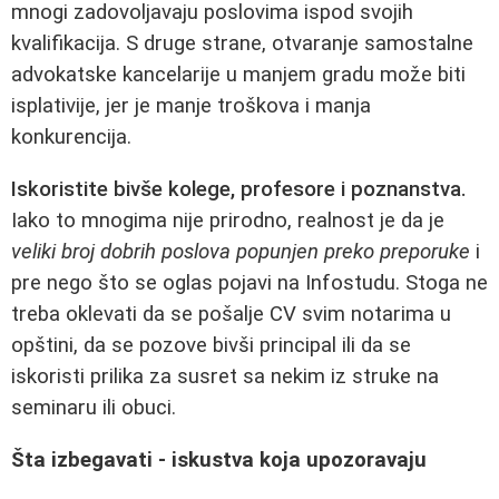
mnogi zadovoljavaju poslovima ispod svojih
kvalifikacija. S druge strane, otvaranje samostalne
advokatske kancelarije u manjem gradu može biti
isplativije, jer je manje troškova i manja
konkurencija.
Iskoristite bivše kolege, profesore i poznanstva.
Iako to mnogima nije prirodno, realnost je da je
veliki broj dobrih poslova popunjen preko preporuke
i
pre nego što se oglas pojavi na Infostudu. Stoga ne
treba oklevati da se pošalje CV svim notarima u
opštini, da se pozove bivši principal ili da se
iskoristi prilika za susret sa nekim iz struke na
seminaru ili obuci.
Šta izbegavati - iskustva koja upozoravaju