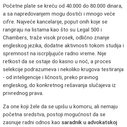
Početne plate se kreću od 40.000 do 80.000 dinara,
a sa napredovanjem mogu dostići i mnogo veće
cifre. Najveće kancelarije, poput onih koje se
rangiraju na listama kao što su Legal 500 i
Chambers, traže visok prosek, odlično znanje
engleskog jezika, dodatne aktivnosti tokom studija i
spremnost na iscrpljujuće radno vreme. Nije
retkost da se ostaje do kasno u noć, a proces
selekcije podrazumeva i nekoliko krugova testiranja
- od inteligencije i ličnosti, preko pravnog
engleskog, do konkretnog rešavanja slučajeva iz
privrednog prava.
Za one koji žele da se upišu u komoru, ali nemaju
početna sredstva, postoji mogućnost da se
zasnuje radni odnos kao
saradnik u advokatskoj