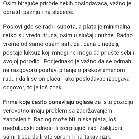
Osim birajuće prirode nekih poslodavaca, važno je
obratiti pažnju i na sledeće:
Poslovi gde se radi i subota, a plata je minimalna
retko su vredni truda, osim u slučaju nužde. Radno
vreme od samo osam sati, pet dana u nedelji,
postaje luksuz koji mnogi ne mogu da priušte sebi i
svojoj porodici. Podjednako je važno da se odmah
na razgovoru postavi pitanje o prekovremenom
radu i da li se on plaća - ako poslodavac izbegava
odgovor, to je loš znak.
Firme koje često ponavljaju oglase
za istu poziciju
verovatno imaju problem sa zadržavanjem
zaposlenih. Razlog može biti niska plata, loši
međuljudski odnosi ili iscrpljujući rad. Zaključiti
sami treba da li ste spremni na takav rizik.