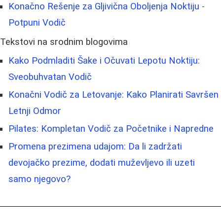
Konačno Rešenje za Gljivična Oboljenja Noktiju -
Potpuni Vodič
Tekstovi na srodnim blogovima
Kako Podmladiti Šake i Očuvati Lepotu Noktiju:
Sveobuhvatan Vodič
Konačni Vodič za Letovanje: Kako Planirati Savršen
Letnji Odmor
Pilates: Kompletan Vodič za Početnike i Napredne
Promena prezimena udajom: Da li zadržati
devojačko prezime, dodati muževljevo ili uzeti
samo njegovo?