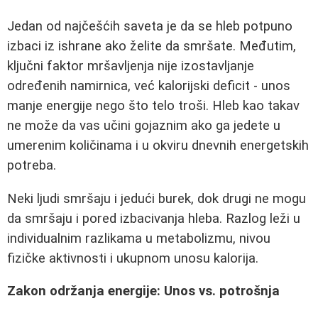
Jedan od najčešćih saveta je da se hleb potpuno
izbaci iz ishrane ako želite da smršate. Međutim,
ključni faktor mršavljenja nije izostavljanje
određenih namirnica, već kalorijski deficit - unos
manje energije nego što telo troši. Hleb kao takav
ne može da vas učini gojaznim ako ga jedete u
umerenim količinama i u okviru dnevnih energetskih
potreba.
Neki ljudi smršaju i jedući burek, dok drugi ne mogu
da smršaju i pored izbacivanja hleba. Razlog leži u
individualnim razlikama u metabolizmu, nivou
fizičke aktivnosti i ukupnom unosu kalorija.
Zakon održanja energije: Unos vs. potrošnja