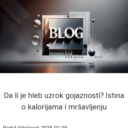
Da li je hleb uzrok gojaznosti? Istina
o kalorijama i mršavljenju
Radul Vitošević
2025-02-05