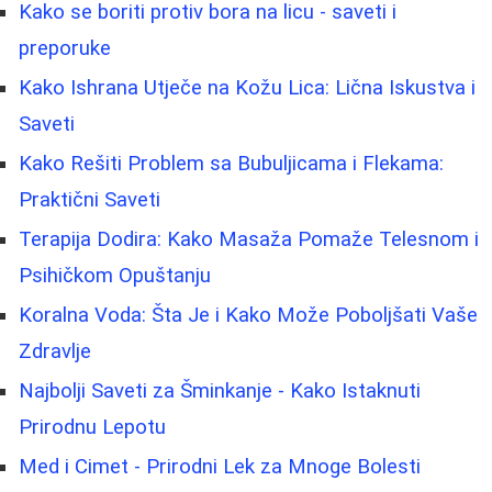
Kako se boriti protiv bora na licu - saveti i
preporuke
Kako Ishrana Utječe na Kožu Lica: Lična Iskustva i
Saveti
Kako Rešiti Problem sa Bubuljicama i Flekama:
Praktični Saveti
Terapija Dodira: Kako Masaža Pomaže Telesnom i
Psihičkom Opuštanju
Koralna Voda: Šta Je i Kako Može Poboljšati Vaše
Zdravlje
Najbolji Saveti za Šminkanje - Kako Istaknuti
Prirodnu Lepotu
Med i Cimet - Prirodni Lek za Mnoge Bolesti