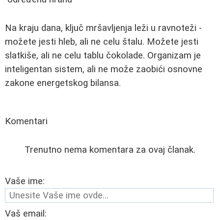
Na kraju dana, ključ mršavljenja leži u ravnoteži -
možete jesti hleb, ali ne celu štalu. Možete jesti
slatkiše, ali ne celu tablu čokolade. Organizam je
inteligentan sistem, ali ne može zaobići osnovne
zakone energetskog bilansa.
Komentari
Trenutno nema komentara za ovaj članak.
Vaše ime:
Vaš email: