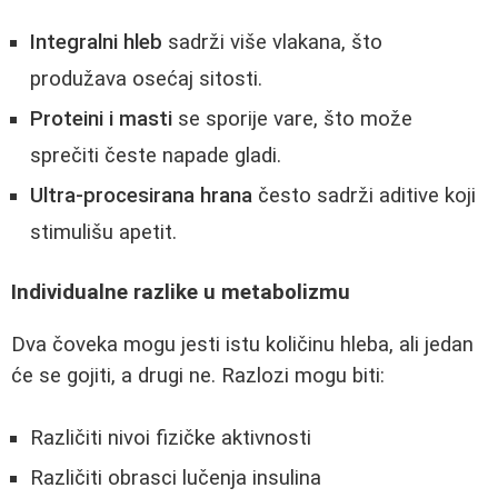
Integralni hleb
sadrži više vlakana, što
produžava osećaj sitosti.
Proteini i masti
se sporije vare, što može
sprečiti česte napade gladi.
Ultra-procesirana hrana
često sadrži aditive koji
stimulišu apetit.
Individualne razlike u metabolizmu
Dva čoveka mogu jesti istu količinu hleba, ali jedan
će se gojiti, a drugi ne. Razlozi mogu biti:
Različiti nivoi fizičke aktivnosti
Različiti obrasci lučenja insulina