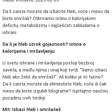
Da li zaista morate da izbacite hleb, voće i meso da
biste smršali? Otkrivamo istinu o kalorijskom
deficitu, metabolizmu i najčešćim zabludama o
ishrani.
Da li je hleb uzrok gojaznosti? Istina o
kalorijama i mršavljenju
U svetu ishrane i mršavljenja postoji bezbroj
saveta, a među njima i onaj koji tvrdi: "Samo izbaci
hleb ako želiš da smršaš!". Ali koliko je to tačno?
Da li zaista morate da eliminišete hleb, voće ili čak
meso da biste izgubili kilograme? Ispitajmo naučnu
pozadinu ovih tvrdnji.
Mit: Izbaci hleb i smršaćeš