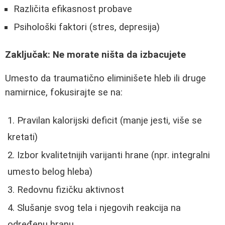
Različita efikasnost probave
Psihološki faktori (stres, depresija)
Zaključak: Ne morate ništa da izbacujete
Umesto da traumatično eliminišete hleb ili druge
namirnice, fokusirajte se na:
Pravilan kalorijski deficit (manje jesti, više se
kretati)
Izbor kvalitetnijih varijanti hrane (npr. integralni
umesto belog hleba)
Redovnu fizičku aktivnost
Slušanje svog tela i njegovih reakcija na
određenu hranu