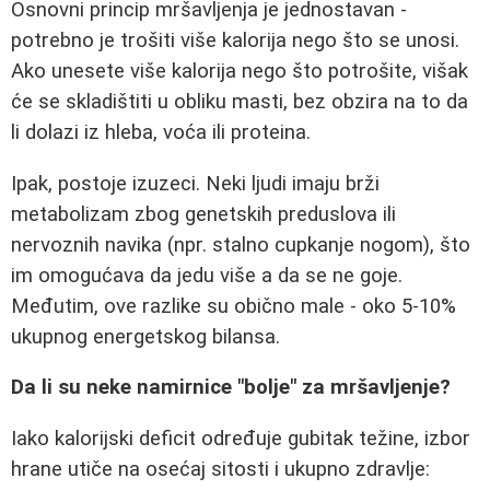
Osnovni princip mršavljenja je jednostavan -
potrebno je trošiti više kalorija nego što se unosi.
Ako unesete više kalorija nego što potrošite, višak
će se skladištiti u obliku masti, bez obzira na to da
li dolazi iz hleba, voća ili proteina.
Ipak, postoje izuzeci. Neki ljudi imaju brži
metabolizam zbog genetskih preduslova ili
nervoznih navika (npr. stalno cupkanje nogom), što
im omogućava da jedu više a da se ne goje.
Međutim, ove razlike su obično male - oko 5-10%
ukupnog energetskog bilansa.
Da li su neke namirnice "bolje" za mršavljenje?
Iako kalorijski deficit određuje gubitak težine, izbor
hrane utiče na osećaj sitosti i ukupno zdravlje: