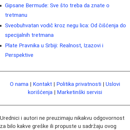
Gipsane Bermude: Sve što treba da znate o
tretmanu
Sveobuhvatan vodič kroz negu lica: Od čišćenja do
specijalnih tretmana
Plate Pravnika u Srbiji: Realnost, Izazovi i
Perspektive
O nama
|
Kontakt
|
Politika privatnosti
|
Uslovi
korišćenja
|
Marketinški servisi
Urednici i autori ne preuzimaju nikakvu odgovornost
za bilo kakve greške ili propuste u sadržaju ovog