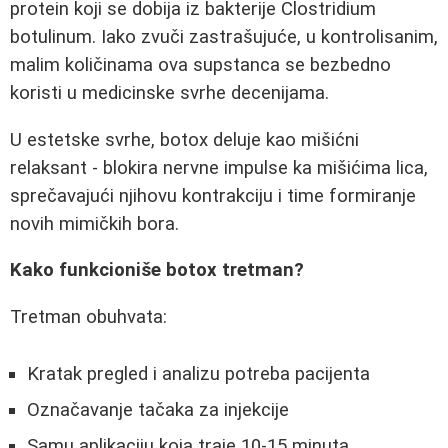
protein koji se dobija iz bakterije Clostridium
botulinum. Iako zvuči zastrašujuće, u kontrolisanim,
malim količinama ova supstanca se bezbedno
koristi u medicinske svrhe decenijama.
U estetske svrhe, botox deluje kao mišićni
relaksant - blokira nervne impulse ka mišićima lica,
sprečavajući njihovu kontrakciju i time formiranje
novih mimičkih bora.
Kako funkcioniše botox tretman?
Tretman obuhvata:
Kratak pregled i analizu potreba pacijenta
Označavanje tačaka za injekcije
Samu aplikaciju koja traje 10-15 minuta