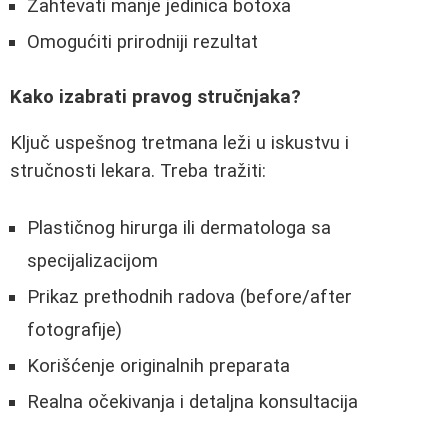
Zahtevati manje jedinica botoxa
Omogućiti prirodniji rezultat
Kako izabrati pravog stručnjaka?
Ključ uspešnog tretmana leži u iskustvu i
stručnosti lekara. Treba tražiti:
Plastičnog hirurga ili dermatologa sa
specijalizacijom
Prikaz prethodnih radova (before/after
fotografije)
Korišćenje originalnih preparata
Realna očekivanja i detaljna konsultacija