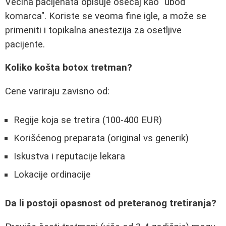
Većina pacijenata opisuje osećaj kao "ubod
komarca". Koriste se veoma fine igle, a može se
primeniti i topikalna anestezija za osetljive
pacijente.
Koliko košta botox tretman?
Cene variraju zavisno od:
Regije koja se tretira (100-400 EUR)
Korišćenog preparata (original vs generik)
Iskustva i reputacije lekara
Lokacije ordinacije
Da li postoji opasnost od preteranog tretiranja?