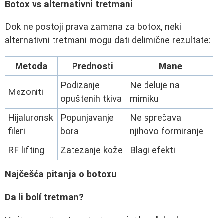
Botox vs alternativni tretmani
Dok ne postoji prava zamena za botox, neki
alternativni tretmani mogu dati delimične rezultate:
Metoda
Prednosti
Mane
Podizanje
Ne deluje na
Mezoniti
opuštenih tkiva
mimiku
Hijaluronski
Popunjavanje
Ne sprečava
fileri
bora
njihovo formiranje
RF lifting
Zatezanje kože
Blagi efekti
Najčešća pitanja o botoxu
Da li bolí tretman?