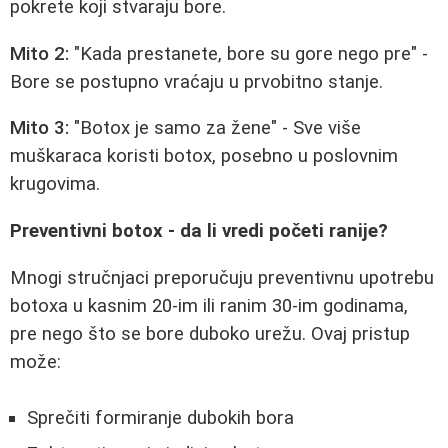
pokrete koji stvaraju bore.
Mito 2:
"Kada prestanete, bore su gore nego pre" -
Bore se postupno vraćaju u prvobitno stanje.
Mito 3:
"Botox je samo za žene" - Sve više
muškaraca koristi botox, posebno u poslovnim
krugovima.
Preventivni botox - da li vredi početi ranije?
Mnogi stručnjaci preporučuju preventivnu upotrebu
botoxa u kasnim 20-im ili ranim 30-im godinama,
pre nego što se bore duboko urežu. Ovaj pristup
može:
Sprečiti formiranje dubokih bora