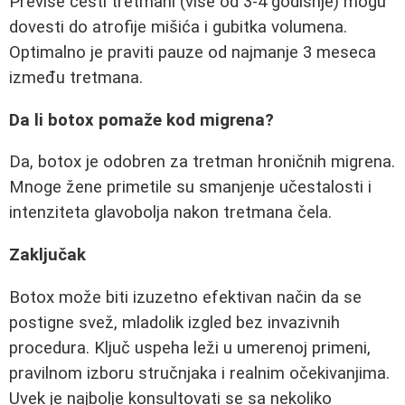
Previše česti tretmani (više od 3-4 godišnje) mogu
dovesti do atrofije mišića i gubitka volumena.
Optimalno je praviti pauze od najmanje 3 meseca
između tretmana.
Da li botox pomaže kod migrena?
Da, botox je odobren za tretman hroničnih migrena.
Mnoge žene primetile su smanjenje učestalosti i
intenziteta glavobolja nakon tretmana čela.
Zaključak
Botox može biti izuzetno efektivan način da se
postigne svež, mladolik izgled bez invazivnih
procedura. Ključ uspeha leži u umerenoj primeni,
pravilnom izboru stručnjaka i realnim očekivanjima.
Uvek je najbolje konsultovati se sa nekoliko