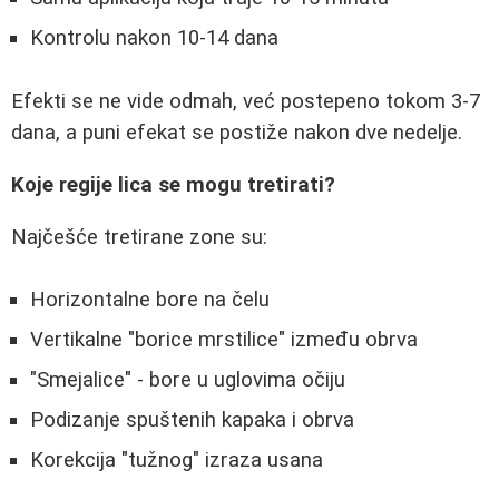
Kontrolu nakon 10-14 dana
Efekti se ne vide odmah, već postepeno tokom 3-7
dana, a puni efekat se postiže nakon dve nedelje.
Koje regije lica se mogu tretirati?
Najčešće tretirane zone su:
Horizontalne bore na čelu
Vertikalne "borice mrstilice" između obrva
"Smejalice" - bore u uglovima očiju
Podizanje spuštenih kapaka i obrva
Korekcija "tužnog" izraza usana