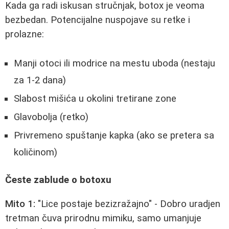
Kada ga radi iskusan stručnjak, botox je veoma
bezbedan. Potencijalne nuspojave su retke i
prolazne:
Manji otoci ili modrice na mestu uboda (nestaju
za 1-2 dana)
Slabost mišića u okolini tretirane zone
Glavobolja (retko)
Privremeno spuštanje kapka (ako se pretera sa
količinom)
Česte zablude o botoxu
Mito 1:
"Lice postaje bezizražajno" - Dobro uradjen
tretman čuva prirodnu mimiku, samo umanjuje