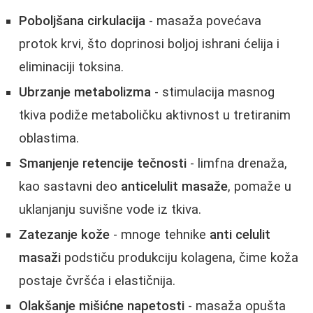
Poboljšana cirkulacija
- masaža povećava
protok krvi, što doprinosi boljoj ishrani ćelija i
eliminaciji toksina.
Ubrzanje metabolizma
- stimulacija masnog
tkiva podiže metaboličku aktivnost u tretiranim
oblastima.
Smanjenje retencije tečnosti
- limfna drenaža,
kao sastavni deo
anticelulit masaže
, pomaže u
uklanjanju suvišne vode iz tkiva.
Zatezanje kože
- mnoge tehnike
anti celulit
masaži
podstiču produkciju kolagena, čime koža
postaje čvršća i elastičnija.
Olakšanje mišićne napetosti
- masaža opušta