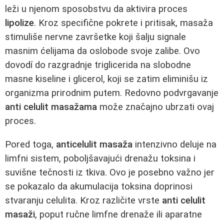
leži u njenom sposobstvu da aktivira proces
lipolize
. Kroz specifične pokrete i pritisak, masaža
stimuliše nervne završetke koji šalju signale
masnim ćelijama da oslobode svoje zalibe. Ovo
dovodí do razgradnje triglicerida na slobodne
masne kiseline i glicerol, koji se zatim eliminišu iz
organizma prirodnim putem. Redovno podvrgavanje
anti celulit masažama
može značajno ubrzati ovaj
proces.
Pored toga,
anticelulit masaža
intenzivno deluje na
limfni sistem, poboljšavajući drenažu toksina i
suvišne tečnosti iz tkiva. Ovo je posebno važno jer
se pokazalo da akumulacija toksina doprinosi
stvaranju celulita. Kroz različite vrste
anti celulit
masaži
, poput ručne limfne drenaže ili aparatne