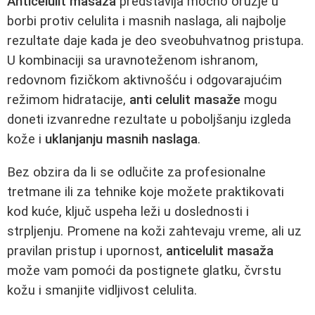
Anticelulit masaža
predstavlja moćno oružje u
borbi protiv celulita i masnih naslaga, ali najbolje
rezultate daje kada je deo sveobuhvatnog pristupa.
U kombinaciji sa uravnoteženom ishranom,
redovnom fizičkom aktivnošću i odgovarajućim
režimom hidratacije,
anti celulit masaže
mogu
doneti izvanredne rezultate u poboljšanju izgleda
kože i
uklanjanju masnih naslaga
.
Bez obzira da li se odlučite za profesionalne
tretmane ili za tehnike koje možete praktikovati
kod kuće, ključ uspeha leži u doslednosti i
strpljenju. Promene na koži zahtevaju vreme, ali uz
pravilan pristup i upornost,
anticelulit masaža
može vam pomoći da postignete glatku, čvrstu
kožu i smanjite vidljivost celulita.