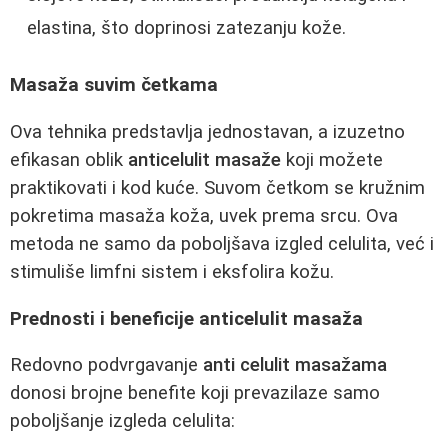
elastina, što doprinosi zatezanju kože.
Masaža suvim četkama
Ova tehnika predstavlja jednostavan, a izuzetno
efikasan oblik
anticelulit masaže
koji možete
praktikovati i kod kuće. Suvom četkom se kružnim
pokretima masaža koža, uvek prema srcu. Ova
metoda ne samo da poboljšava izgled celulita, već i
stimuliše limfni sistem i eksfolira kožu.
Prednosti i beneficije anticelulit masaža
Redovno podvrgavanje
anti celulit masažama
donosi brojne benefite koji prevazilaze samo
poboljšanje izgleda celulita: