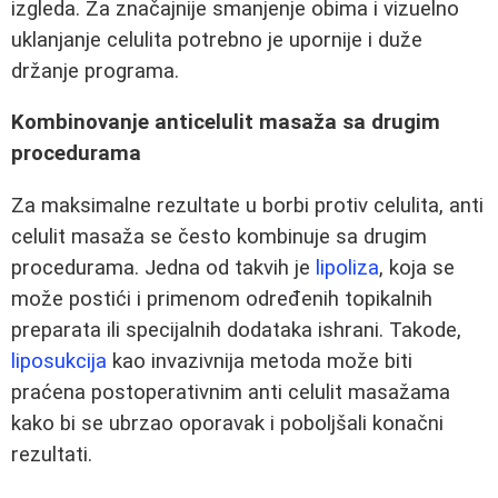
izgleda. Za značajnije smanjenje obima i vizuelno
uklanjanje celulita potrebno je upornije i duže
držanje programa.
Kombinovanje anticelulit masaža sa drugim
procedurama
Za maksimalne rezultate u borbi protiv celulita, anti
celulit masaža se često kombinuje sa drugim
procedurama. Jedna od takvih je
lipoliza
, koja se
može postići i primenom određenih topikalnih
preparata ili specijalnih dodataka ishrani. Takode,
liposukcija
kao invazivnija metoda može biti
praćena postoperativnim anti celulit masažama
kako bi se ubrzao oporavak i poboljšali konačni
rezultati.