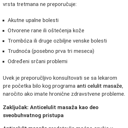
vrsta tretmana ne preporučuje:
Akutne upalne bolesti
Otvorene rane ili oštećenja kože
Trombóza ili druge ozbiljne venske bolesti
Trudnoća (posebno prva tri meseca)
Određeni srčani problemi
Uvek je preporučljivo konsultovati se sa lekarom
pre početka bilo kog programa
anti celulit masaže
,
naročito ako imate hronične zdravstvene probleme.
Zaključak: Anticelulit masaža kao deo
sveobuhvatnog pristupa