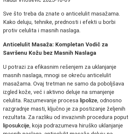
Sve što treba da znate o anticelulit masažama.
Kako deluju, tehnike, prednosti i efekti u borbi
protiv celulita i masnih naslaga.
Anticelulit Masaža: Kompletan Vodič za
Savršenu Kožu bez Masnih Naslaga
U potrazi za efikasnim rešenjem za uklanjanje
masnih naslaga, mnogi se okreću anticelulit
masažama. Ovaj tretman ne samo da poboljšava
izgled kože, već i aktivno deluje na smanjenje
celulita. Razumevanje procesa
lipolize
, odnosno
razgradnje masti, ključno je za postizanje željenih
rezultata. Za razliku od invazivnih procedura poput
liposukcije
, koja podrazumeva hiruško uklanjanje
masnih naslaga, anticelulit masaže deluju na