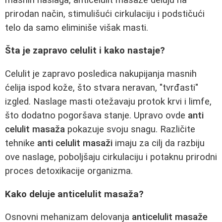
prirodan način, stimulišući cirkulaciju i podstičući
telo da samo eliminiše višak masti.
Šta je zapravo celulit i kako nastaje?
Celulit je zapravo posledica nakupijanja masnih
ćelija ispod kože, što stvara neravan, "tvrđasti"
izgled. Naslage masti otežavaju protok krvi i limfe,
što dodatno pogoršava stanje. Upravo ovde
anti
celulit masaža
pokazuje svoju snagu. Različite
tehnike
anti celulit masaži
imaju za cilj da razbiju
ove naslage, poboljšaju cirkulaciju i potaknu prirodni
proces detoxikacije organizma.
Kako deluje anticelulit masaža?
Osnovni mehanizam delovanja
anticelulit masaže