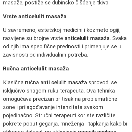
masaže, postiže se dubinsko čišćenje tkiva.
Vrste anticelulit masaža
U savremenoj estetskoj medicini i kozmetologiji,
razvijene su brojne vrste
anticelulit masaža
. Svaka
od njih ima specifične prednosti i primenjuje se u
zavisnosti od individualnih potreba.
Ručna anticelulit masaža
Klasična ručna
anti celulit masaža
sprovodi se
isključivo snagom ruku terapeuta. Ova tehnika
omogućava precizan pritisak na problematične
zone i prilagođavanje intenzitata svakom
pojedinačno. Stručni terapeuti koriste različite
pokrete poput geganja, mneženja i tapkanja kako bi
efikasno delovali na
uklanjanje masnih naslaga
.