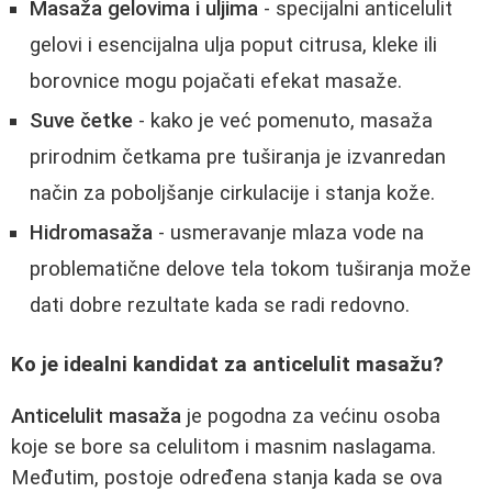
Masaža gelovima i uljima
- specijalni anticelulit
gelovi i esencijalna ulja poput citrusa, kleke ili
borovnice mogu pojačati efekat masaže.
Suve četke
- kako je već pomenuto, masaža
prirodnim četkama pre tuširanja je izvanredan
način za poboljšanje cirkulacije i stanja kože.
Hidromasaža
- usmeravanje mlaza vode na
problematične delove tela tokom tuširanja može
dati dobre rezultate kada se radi redovno.
Ko je idealni kandidat za anticelulit masažu?
Anticelulit masaža
je pogodna za većinu osoba
koje se bore sa celulitom i masnim naslagama.
Međutim, postoje određena stanja kada se ova