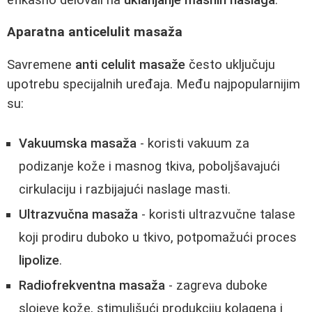
Aparatna anticelulit masaža
Savremene
anti celulit masaže
često uključuju
upotrebu specijalnih uređaja. Među najpopularnijim
su:
Vakuumska masaža
- koristi vakuum za
podizanje kože i masnog tkiva, poboljšavajući
cirkulaciju i razbijajući naslage masti.
Ultrazvučna masaža
- koristi ultrazvučne talase
koji prodiru duboko u tkivo, potpomažući proces
lipolize
.
Radiofrekventna masaža
- zagreva duboke
slojeve kože, stimulišući produkciju kolagena i