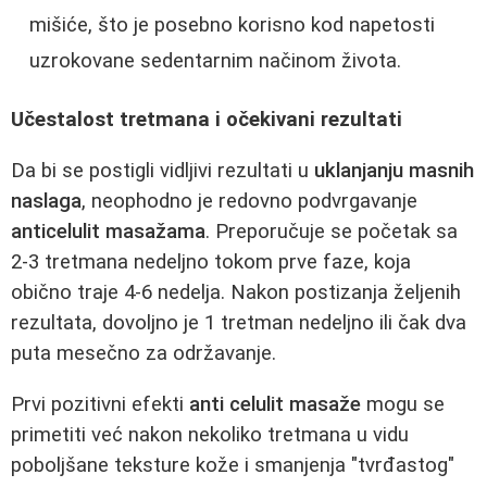
mišiće, što je posebno korisno kod napetosti
uzrokovane sedentarnim načinom života.
Učestalost tretmana i očekivani rezultati
Da bi se postigli vidljivi rezultati u
uklanjanju masnih
naslaga
, neophodno je redovno podvrgavanje
anticelulit masažama
. Preporučuje se početak sa
2-3 tretmana nedeljno tokom prve faze, koja
obično traje 4-6 nedelja. Nakon postizanja željenih
rezultata, dovoljno je 1 tretman nedeljno ili čak dva
puta mesečno za održavanje.
Prvi pozitivni efekti
anti celulit masaže
mogu se
primetiti već nakon nekoliko tretmana u vidu
poboljšane teksture kože i smanjenja "tvrđastog"