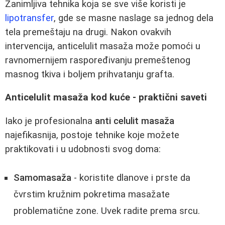
Zanimljiva tehnika koja se sve više koristi je
lipotransfer
, gde se masne naslage sa jednog dela
tela premeštaju na drugi. Nakon ovakvih
intervencija, anticelulit masaža može pomoći u
ravnomernijem raspoređivanju premeštenog
masnog tkiva i boljem prihvatanju grafta.
Anticelulit masaža kod kuće - praktični saveti
Iako je profesionalna
anti celulit masaža
najefikasnija, postoje tehnike koje možete
praktikovati i u udobnosti svog doma:
Samomasaža
- koristite dlanove i prste da
čvrstim kružnim pokretima masažate
problematične zone. Uvek radite prema srcu.