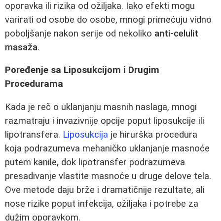
oporavka ili rizika od ožiljaka. Iako efekti mogu
varirati od osobe do osobe, mnogi primećuju vidno
poboljšanje nakon serije od nekoliko
anti-celulit
masaža
.
Poređenje sa Liposukcijom i Drugim
Procedurama
Kada je reč o uklanjanju masnih naslaga, mnogi
razmatraju i invazivnije opcije poput liposukcije ili
lipotransfera.
Liposukcija
je hirurška procedura
koja podrazumeva mehaničko uklanjanje masnoće
putem kanile, dok lipotransfer podrazumeva
presadivanje vlastite masnoće u druge delove tela.
Ove metode daju brže i dramatičnije rezultate, ali
nose rizike poput infekcija, ožiljaka i potrebe za
dužim oporavkom.