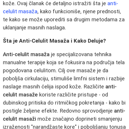
kože. Ovaj članak će detaljno istražiti šta je
anti-
celulit masaža
, kako funkcioniše, njene prednosti,
te kako se može uporediti sa drugim metodama za
uklanjanje masnih naslaga.
Šta je Anti-Celulit Masaža i Kako Deluje?
Anti-celulit masaža
je specijalizovana tehnika
manualne terapije koja se fokusira na područja tela
pogodovana celulitom. Cilj ove masaže je da
poboljša cirkulaciju, stimuliše limfni sistem i razbije
naslage masnih ćelija ispod kože. Različite
anti-
celulit masaže
koriste različite pristupe - od
dubinskog pritiska do ritmičkog pokretanja - kako bi
postigle željene efekte. Redovno sprovodjenje
anti-
celulit masaži
može značajno doprineti smanjenju
izraženosti "narandžaste kore" i poboljšanju tonusa