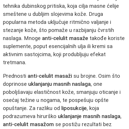
tehnika dubinskog pritiska, koja cilja masne ćelije
smeštene u dubljim slojevima kože. Druga
popularna metoda uključuje ritmično valjanje i
stezanje kože, što pomaže u razbijanju čvrstih
naslaga. Mnoge
anti-celulit masaže
takođe koriste
suplemente, poput esencijalnih ulja ili kremi sa
aktivnim sastojcima, koji produbljuju efekat
tretmana.
Prednosti
anti-celulit masaži
su brojne. Osim što
doprinose
uklanjanju masnih naslaga
, one
poboljšavaju elastičnost kože, smanjuju oticanje i
osećaj težine u nogama, te pospešuju opšte
opuštanje. Za razliku od
liposukcije
, koja
podrazumeva hirurško
uklanjanje masnih naslaga
,
anti-celulit masažom
se postižu rezultati bez