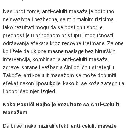
Nasuprot tome,
anti-celulit masaža
je potpuno
neinvazivna i bezbedna, sa minimalnim rizicima.
Iako rezultati mogu da se postignu sporije,
prednost je u prirodnom pristupu i mogućnosti
održavanja efekata kroz redovne tretmane. Za one
koji žele da
uklone masne naslage
bez hirurških
intervencija, kombinacija
anti-celulit masaža
,
zdrave ishrane i vežbanja čini odličnu strategiju.
Takođe,
anti-celulit masažom
se može dopuniti
efekat nakon
liposukcije
, kako bi se koža zategnula
i poboljšao njen izgled.
Kako Postići Najbolje Rezultate sa Anti-Celulit
Masažom
Da bi se maksimizirali efekti
anti-celulit masaže
,