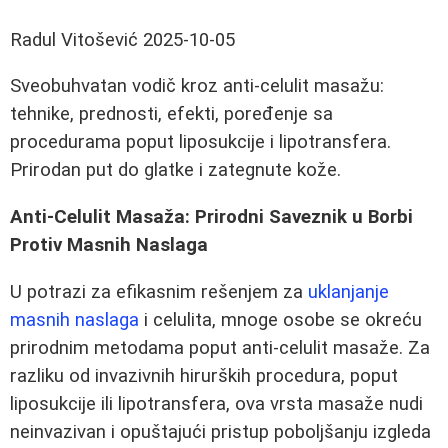
Radul Vitošević
2025-10-05
Sveobuhvatan vodič kroz anti-celulit masažu:
tehnike, prednosti, efekti, poređenje sa
procedurama poput liposukcije i lipotransfera.
Prirodan put do glatke i zategnute kože.
Anti-Celulit Masaža: Prirodni Saveznik u Borbi
Protiv Masnih Naslaga
U potrazi za efikasnim rešenjem za
uklanjanje
masnih naslaga
i celulita, mnoge osobe se okreću
prirodnim metodama poput anti-celulit masaže. Za
razliku od invazivnih hirurških procedura, poput
liposukcije ili lipotransfera, ova vrsta masaže nudi
neinvazivan i opuštajući pristup poboljšanju izgleda