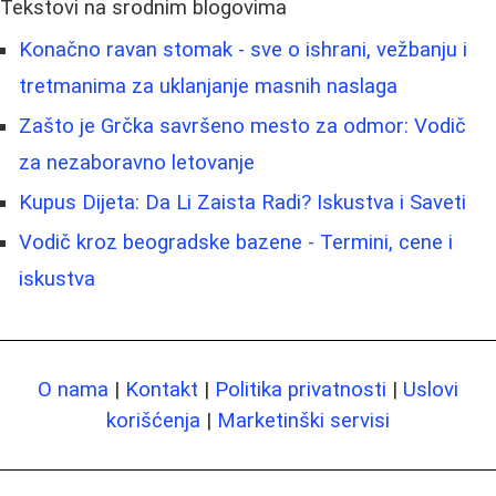
Tekstovi na srodnim blogovima
Konačno ravan stomak - sve o ishrani, vežbanju i
tretmanima za uklanjanje masnih naslaga
Zašto je Grčka savršeno mesto za odmor: Vodič
za nezaboravno letovanje
Kupus Dijeta: Da Li Zaista Radi? Iskustva i Saveti
Vodič kroz beogradske bazene - Termini, cene i
iskustva
O nama
|
Kontakt
|
Politika privatnosti
|
Uslovi
korišćenja
|
Marketinški servisi