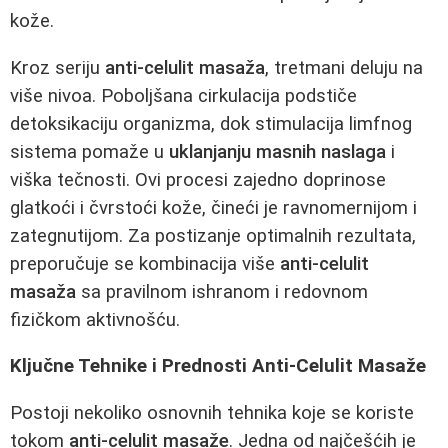
kože.
Kroz seriju
anti-celulit masaža
, tretmani deluju na
više nivoa. Poboljšana cirkulacija podstiče
detoksikaciju organizma, dok stimulacija limfnog
sistema pomaže u
uklanjanju masnih naslaga
i
viška tečnosti. Ovi procesi zajedno doprinose
glatkoći i čvrstoći kože, čineći je ravnomernijom i
zategnutijom. Za postizanje optimalnih rezultata,
preporučuje se kombinacija više
anti-celulit
masaža
sa pravilnom ishranom i redovnom
fizičkom aktivnošću.
Ključne Tehnike i Prednosti Anti-Celulit Masaže
Postoji nekoliko osnovnih tehnika koje se koriste
tokom
anti-celulit masaže
. Jedna od najčešćih je