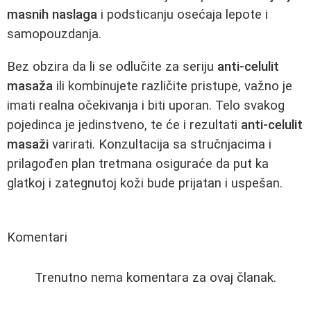
masnih naslaga
i podsticanju osećaja lepote i
samopouzdanja.
Bez obzira da li se odlučite za seriju
anti-celulit
masaža
ili kombinujete različite pristupe, važno je
imati realna očekivanja i biti uporan. Telo svakog
pojedinca je jedinstveno, te će i rezultati
anti-celulit
masaži
varirati. Konzultacija sa stručnjacima i
prilagođen plan tretmana osiguraće da put ka
glatkoj i zategnutoj koži bude prijatan i uspešan.
Komentari
Trenutno nema komentara za ovaj članak.