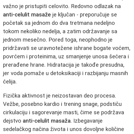
važno je pristupiti celovito. Redovno odlazak na
anti-celulit masaže
je ključan - preporučuje se
početak sa jednom do dva tretmana nedeljno
tokom nekoliko nedelja, a zatim održavanje sa
jednom mesečno. Pored toga, neophodno je
pridržavati se uravnotežene ishrane bogate voćem,
povrćem i proteinima, uz smanjenje unosa šećera i
prerađene hrane. Hidratacija je takođe presudna,
jer voda pomaže u detoksikaciji i razbijanju masnih
ćelija.
Fizička aktivnost je neizostavan deo procesa.
Vežbe, posebno kardio i trening snage, podstiču
cirkulaciju i sagorevanje masti, čime se podržava
dejstvo
anti-celulit masaža
. Izbegavanje
sedelačkog načina života i unos dovoljne količine