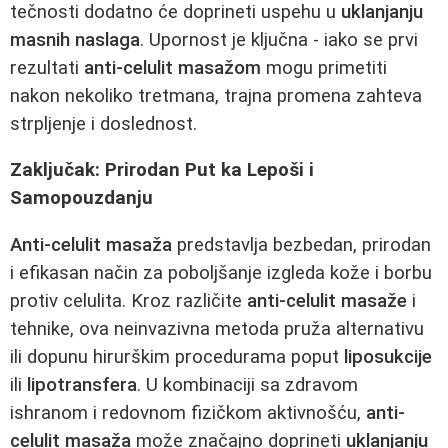
tečnosti dodatno će doprineti uspehu u
uklanjanju
masnih naslaga
. Upornost je ključna - iako se prvi
rezultati
anti-celulit masažom
mogu primetiti
nakon nekoliko tretmana, trajna promena zahteva
strpljenje i doslednost.
Zaključak: Prirodan Put ka Lepoši i
Samopouzdanju
Anti-celulit masaža
predstavlja bezbedan, prirodan
i efikasan način za poboljšanje izgleda kože i borbu
protiv celulita. Kroz različite
anti-celulit masaže
i
tehnike, ova neinvazivna metoda pruža alternativu
ili dopunu hirurškim procedurama poput
liposukcije
ili
lipotransfera
. U kombinaciji sa zdravom
ishranom i redovnom fizičkom aktivnošću,
anti-
celulit masaža
može značajno doprineti
uklanjanju